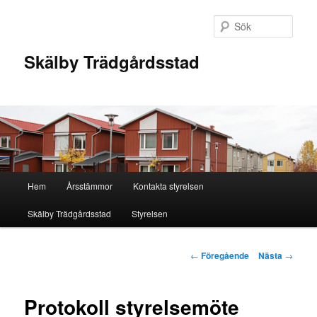
Hoppa
till
Sök
primärt
innehåll
Skälby Trädgårdsstad
Huvudmeny
Hem
Årsstämmor
Kontakta styrelsen
Skälby Trädgårdsstad
Styrelsen
Inläggsnavigering
←
Föregående
Nästa
→
Protokoll styrelsemöte