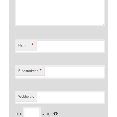
*
Namn
*
E-postadress
Webbplats
ett
+
=
tio