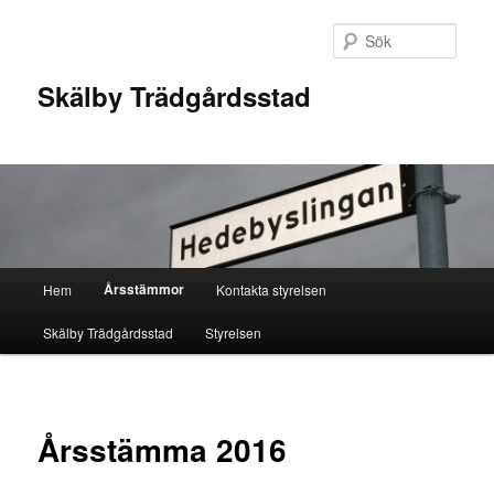
Hoppa
till
Sök
primärt
innehåll
Skälby Trädgårdsstad
Huvudmeny
Årsstämmor
Hem
Kontakta styrelsen
Skälby Trädgårdsstad
Styrelsen
Årsstämma 2016