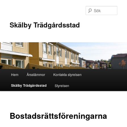
Hoppa
till
Sök
primärt
innehåll
Skälby Trädgårdsstad
Huvudmeny
Hem
Årsstämmor
Kontakta styrelsen
Skälby Trädgårdsstad
Styrelsen
Bostadsrättsföreningarna