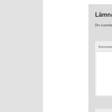
Lämna
Din e-posta
Komment