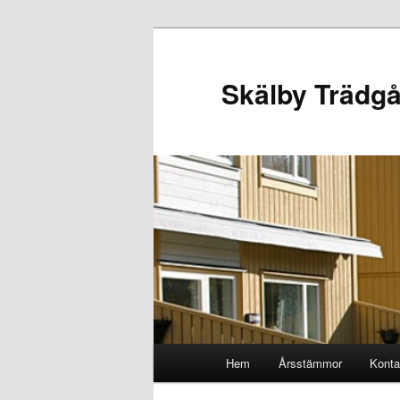
Hoppa
till
primärt
Skälby Trädg
innehåll
Huvudmeny
Hem
Årsstämmor
Konta