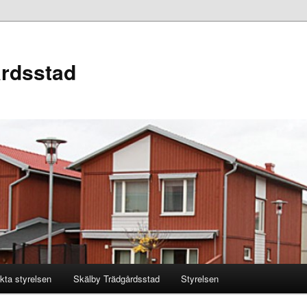
årdsstad
kta styrelsen
Skälby Trädgårdsstad
Styrelsen