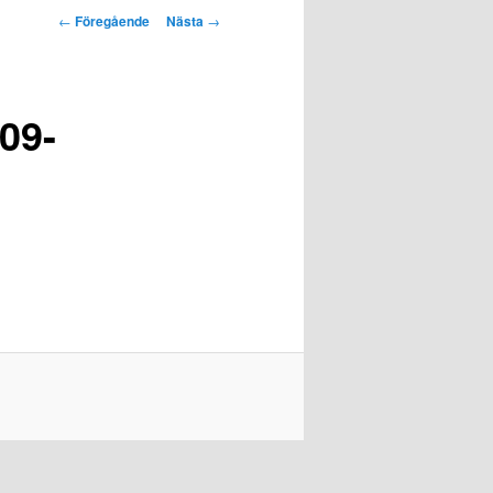
Inläggsnavigering
←
Föregående
Nästa
→
09-