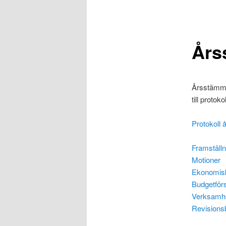
Års
Årsstämman
till protoko
Protokoll
Framställn
Motioner
Ekonomisk
Budgetför
Verksamhe
Revisionsb