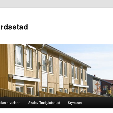
årdsstad
akta styrelsen
Skälby Trädgårdsstad
Styrelsen