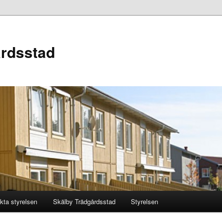
årdsstad
kta styrelsen
Skälby Trädgårdsstad
Styrelsen