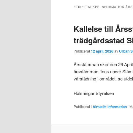
ETIKETTARKIV:
INFORMATION ÅR
Kallelse till År
trädgårdsstad 
Publicerat
12 april, 2026
av
Urban S
Årsstämman sker den 26 April 
årsstämman finns under Stäm
vårstädning i området, se utdel
Hälsningar Styrelsen
Publicerat i
Aktuellt
,
Information
|
Mä