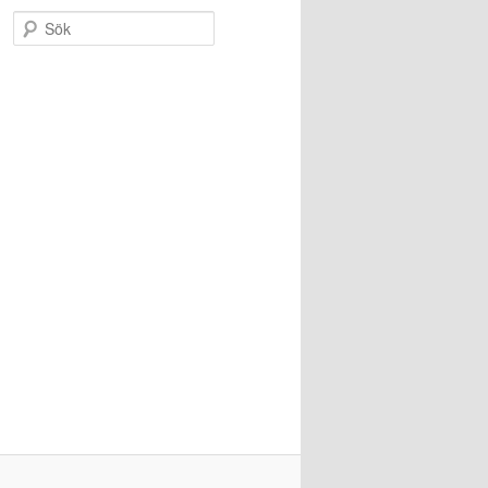
S
ö
k