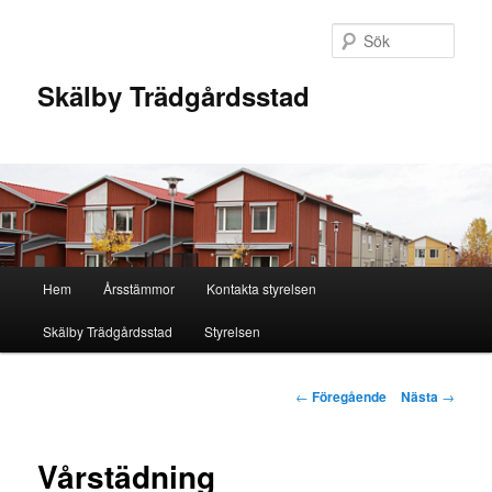
Hoppa
till
Sök
primärt
innehåll
Skälby Trädgårdsstad
Huvudmeny
Hem
Årsstämmor
Kontakta styrelsen
Skälby Trädgårdsstad
Styrelsen
Inläggsnavigering
←
Föregående
Nästa
→
Vårstädning