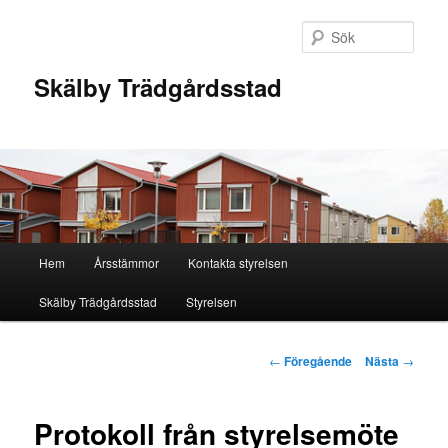
Hoppa
till
Sök
primärt
innehåll
Skälby Trädgårdsstad
Huvudmeny
Hem
Årsstämmor
Kontakta styrelsen
Skälby Trädgårdsstad
Styrelsen
Inläggsnavigering
←
Föregående
Nästa
→
Protokoll från styrelsemöte