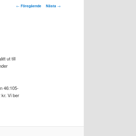
Inläggsnavigering
←
Föregående
Nästa
→
t ut till
nder
en 46:105-
 kr. Vi ber