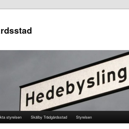
årdsstad
kta styrelsen
Skälby Trädgårdsstad
Styrelsen