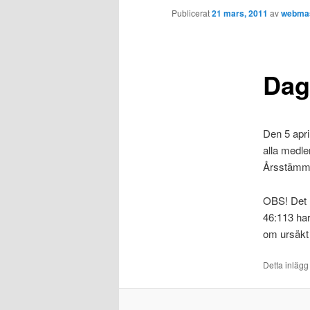
Publicerat
21 mars, 2011
av
webma
Dag
Den 5 april
alla medle
Årsstämm
OBS! Det h
46:113 har 
om ursäkt 
Detta inlägg