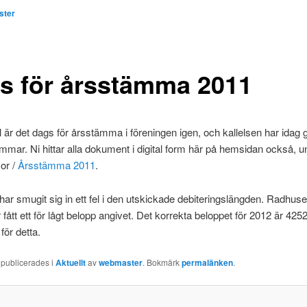
ster
s för årsstämma 2011
 är det dags för årsstämma i föreningen igen, och kallelsen har idag gåt
mmar. Ni hittar alla dokument i digital form här på hemsidan också, u
or /
Årsstämma 2011
.
ar smugit sig in ett fel i den utskickade debiteringslängden. Radhus
fått ett för lågt belopp angivet. Det korrekta beloppet för 2012 är 4252
för detta.
 publicerades i
Aktuellt
av
webmaster
. Bokmärk
permalänken
.