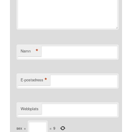
*
Namn
*
E-postadress
Webbplats
sex
+
=
9