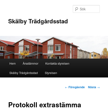
Hoppa
till
Sök
primärt
innehåll
Skälby Trädgårdsstad
Huvudmeny
Hem
Årsstämmor
Kontakta styrelsen
Skälby Trädgårdsstad
Styrelsen
Inläggsnavigering
←
Föregående
Nästa
→
Protokoll extrastämma