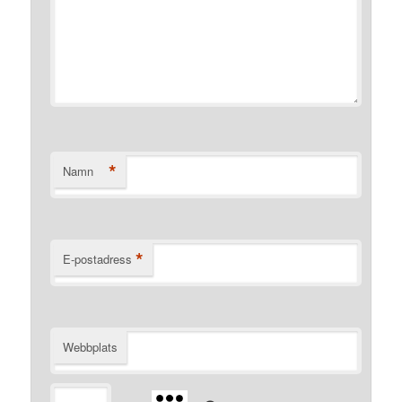
*
Namn
*
E-postadress
Webbplats