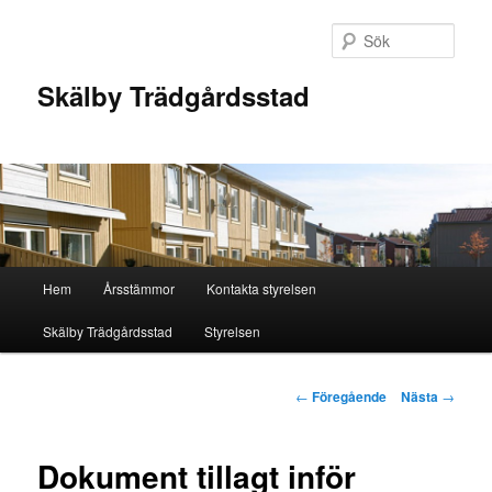
Hoppa
till
Sök
primärt
innehåll
Skälby Trädgårdsstad
Huvudmeny
Hem
Årsstämmor
Kontakta styrelsen
Skälby Trädgårdsstad
Styrelsen
Inläggsnavigering
←
Föregående
Nästa
→
Dokument tillagt inför