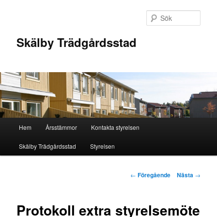
Hoppa
till
Sök
primärt
innehåll
Skälby Trädgårdsstad
Huvudmeny
Hem
Årsstämmor
Kontakta styrelsen
Skälby Trädgårdsstad
Styrelsen
Inläggsnavigering
←
Föregående
Nästa
→
Protokoll extra styrelsemöte