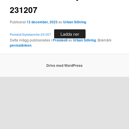
231207
Publicerat
13 december, 2023
av
Urban Sölving
Ladda ner
Protokoll-Styrelsemöte-231207
Detta inlägg publicerades i
Protokoll
av
Urban Sölving
. Bokmärk
permalänken
.
Drivs med WordPress