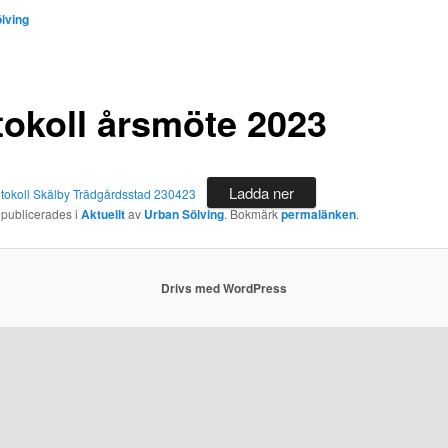
lving
tokoll årsmöte 2023
Ladda ner
tokoll Skälby Trädgårdsstad 230423
 publicerades i
Aktuellt
av
Urban Sölving
. Bokmärk
permalänken
.
Drivs med WordPress