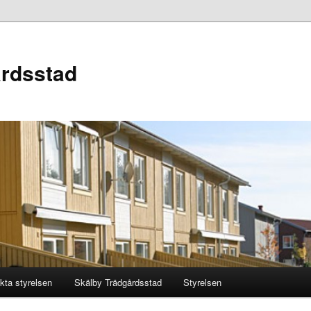
årdsstad
kta styrelsen
Skälby Trädgårdsstad
Styrelsen