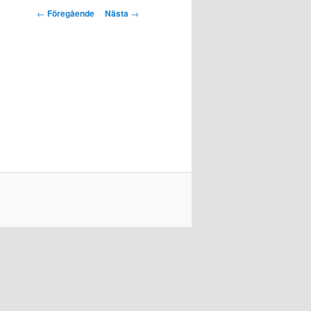
Inläggsnavigering
←
Föregående
Nästa
→