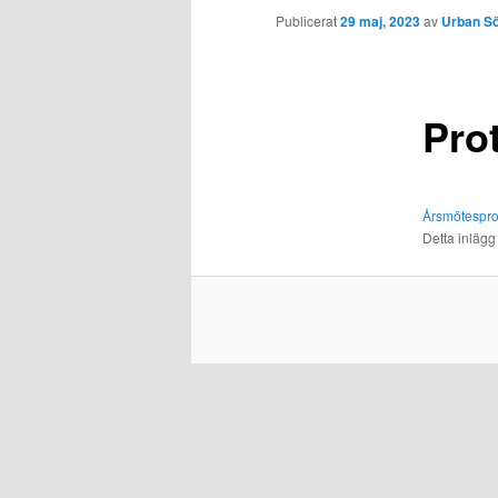
Publicerat
29 maj, 2023
av
Urban Sö
Pro
Årsmötespro
Detta inlägg