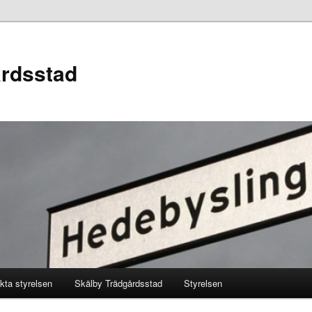
årdsstad
kta styrelsen
Skälby Trädgårdsstad
Styrelsen