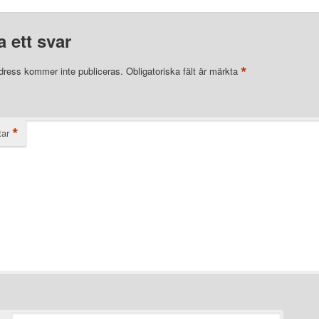
 ett svar
*
dress kommer inte publiceras.
Obligatoriska fält är märkta
*
ar