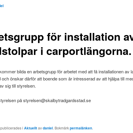
iel
tsgrupp för installation a
stolpar i carportlängorna.
kommer bilda en arbetsgrupp för arbetet med att få installationen av l
ld och önskar därför att boende som är intresserad av att hjälpa till me
av sig till styrelsen.
styrelsen på styrelsen@skalbytradgardsstad.se
 publicerades i
Aktuellt
av
daniel
. Bokmärk
permalänken
.