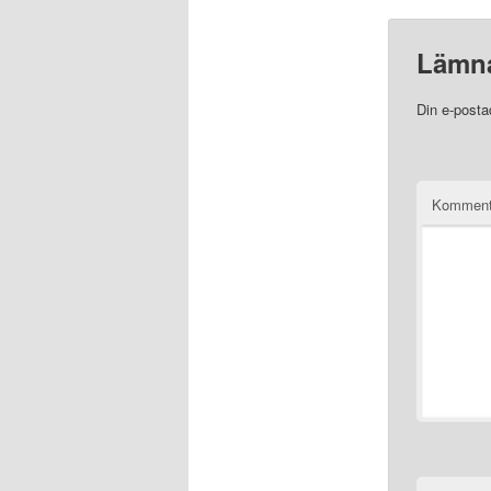
Lämna
Din e-posta
Komment