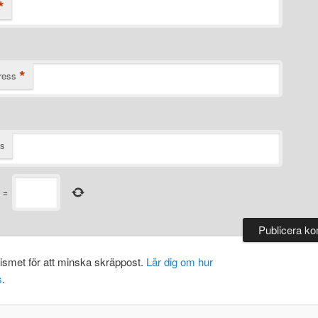
*
*
ress
ts
=
smet för att minska skräppost.
Lär dig om hur
s
.