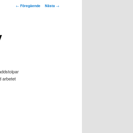
Inläggsnavigering
←
Föregående
Nästa
→
v
addstolpar
d arbetet