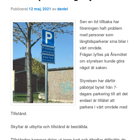
Publicerat
12 maj, 2021
av
daniel
Sen en tid tillbaka har
föreningen haft problem
med personer som
långtidsparkerar sina bilar i
vårt område.
Frågan lyftes på Årsmötet
om styrelsen kunde göra
något åt saken.
Styrelsen har därför
påbörjat bytet från 7-
dagars parkering till att det
endast är tillåtet att
parkera i vårt område med
Tillstånd.
Skyltar är utbytta och tillstånd är beställda.
Tillstånden kommer delas ut inom kort och därefter driftsätts de