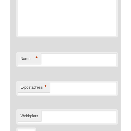
*
Namn
*
E-postadress
Webbplats