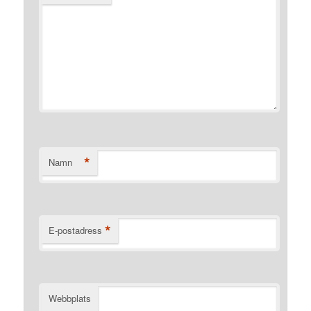
*
Namn
*
E-postadress
Webbplats