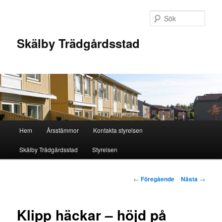
Hoppa
till
Sök
primärt
innehåll
Skälby Trädgårdsstad
Huvudmeny
Hem
Årsstämmor
Kontakta styrelsen
Skälby Trädgårdsstad
Styrelsen
Inläggsnavigering
←
Föregående
Nästa
→
Klipp häckar – höjd på