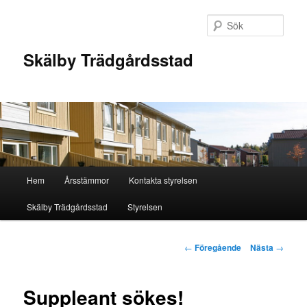
Hoppa
till
Sök
primärt
innehåll
Skälby Trädgårdsstad
Huvudmeny
Hem
Årsstämmor
Kontakta styrelsen
Skälby Trädgårdsstad
Styrelsen
Inläggsnavigering
←
Föregående
Nästa
→
Suppleant sökes!