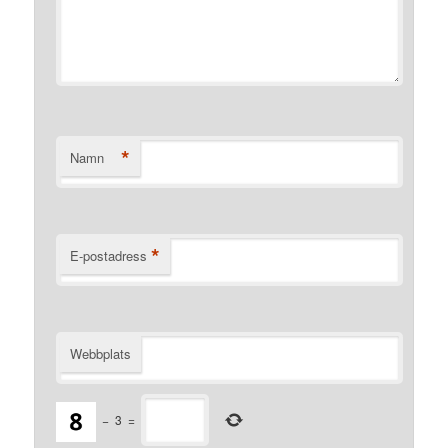
*
Namn
*
E-postadress
Webbplats
−
3
=