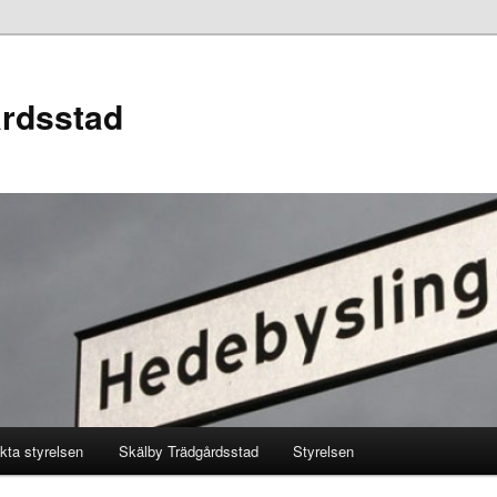
årdsstad
kta styrelsen
Skälby Trädgårdsstad
Styrelsen