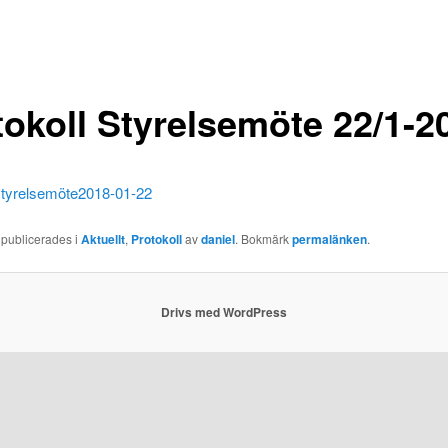
tokoll Styrelsemöte 22/1-2
 styrelsemöte2018-01-22
 publicerades i
Aktuellt
,
Protokoll
av
daniel
. Bokmärk
permalänken
.
Drivs med WordPress