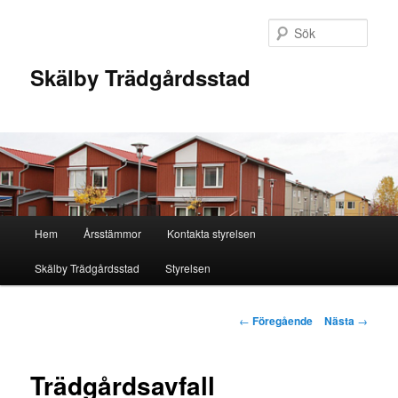
Hoppa
till
Sök
primärt
innehåll
Skälby Trädgårdsstad
Huvudmeny
Hem
Årsstämmor
Kontakta styrelsen
Skälby Trädgårdsstad
Styrelsen
Inläggsnavigering
←
Föregående
Nästa
→
Trädgårdsavfall