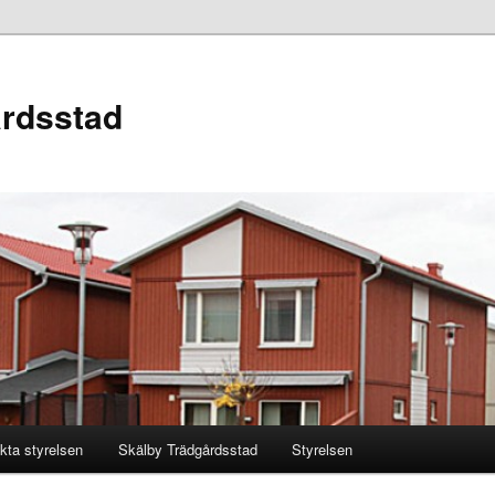
årdsstad
kta styrelsen
Skälby Trädgårdsstad
Styrelsen