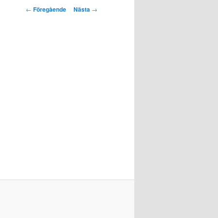
Inläggsnavigering
←
Föregående
Nästa
→